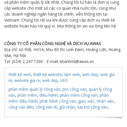
và phần mềm quản lý tốt nhất. Chúng tôi tự hào là đơn vị cung
cấp website cho một số các cơ quan nhà nước lớn, cũng như
các doanh nghiệp ngân hàng tài chính, viễn thông lớn tại
Vietnam. Chúng tôi rất vui khi được cung cấp dịch vụ thiết kế
website hoàn hảo tới quý vị. Mọi thông tin xin vui lòng liên hệ
CÔNG TY CỔ PHẦN CÔNG NGHỆ VÀ DỊCH VỤ AWAS
Địa chỉ: số 908, HH1A, khu đô thị Linh Đàm, Hoàng Liệt, Hoàng
Mai, Hà Nội
Tel. (024) 2 247 1200 - E-mail: khanhnd@awas.vn
thiết kế web
,
thiết kế website
,
làm web
,
web đẹp
,
web giá
rẻ
,
website gia re
,
web dep
,
SEO
phần mềm quản lý công văn
,
pm công văn
,
quản lý công
văn
,
phần mềm
,
điều hành
,
phần mềm công văn
,
phần
mềm điều hành
,
phát hành công văn
,
giao việc
,
nhận việc
,
công văn đến
,
công văn đi
,
gửi nhận
,
lưu trữ công văn
,