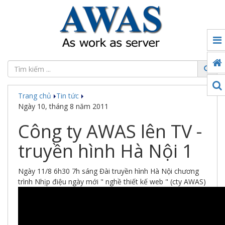
Tin
tức
Đối
tác
Trang chủ
Tin tức
Sản
Ngày 10, tháng 8 năm 2011
phẩm
Công ty AWAS lên TV -
Ứng
dụng
truyền hình Hà Nội 1
chuyển
đổi
số
Ngày 11/8 6h30 7h sáng Đài truyền hình Hà Nội chương
trình Nhịp điệu ngày mới " nghề thiết kế web " (cty AWAS)
Công
nghệ
Thế