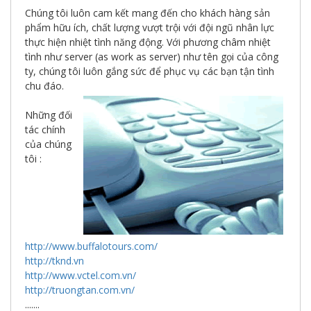
giới
Chúng tôi luôn cam kết mang đến cho khách hàng sản
số
phẩm hữu ích, chất lượng vượt trội với đội ngũ nhân lực
thực hiện nhiệt tình năng động. Với phương châm nhiệt
tình như server (as work as server) như tên gọi của công
ty, chúng tôi luôn gắng sức để phục vụ các bạn tận tình
chu đáo.
Những đối
tác chính
của chúng
tôi :
http://www.buffalotours.com/
http://tknd.vn
http://www.vctel.com.vn/
http://truongtan.com.vn/
.......