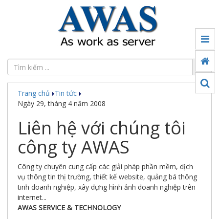
Tin
tức
Đối
tác
Trang chủ
Tin tức
Sản
Ngày 29, tháng 4 năm 2008
phẩm
Liên hệ với chúng tôi
Ứng
dụng
công ty AWAS
chuyển
đổi
số
Công ty chuyên cung cấp các giải pháp phần mềm, dịch
vụ thông tin thị trường, thiết kế website, quảng bá thông
Công
tinh doanh nghiệp, xây dựng hình ảnh doanh nghiệp trên
nghệ
internet...
AWAS SERVICE & TECHNOLOGY
Thế