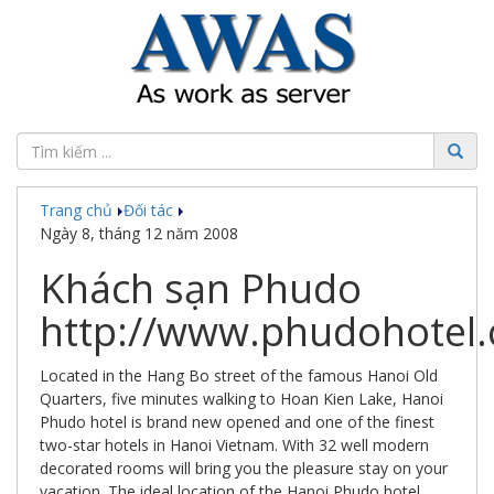
Tin
tức
Đối
tác
Trang chủ
Đối tác
Sản
Ngày 8, tháng 12 năm 2008
phẩm
Khách sạn Phudo
Ứng
dụng
http://www.phudohotel
chuyển
đổi
số
Located in the Hang Bo street of the famous Hanoi Old
Quarters, five minutes walking to Hoan Kien Lake, Hanoi
Công
Phudo hotel is brand new opened and one of the finest
nghệ
two-star hotels in Hanoi Vietnam. With 32 well modern
decorated rooms will bring you the pleasure stay on your
Thế
vacation. The ideal location of the Hanoi Phudo hotel