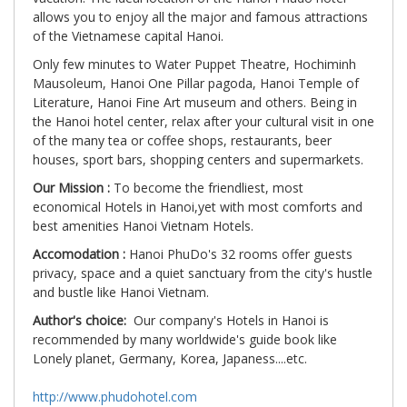
giới
allows you to enjoy all the major and famous attractions
số
of the Vietnamese capital Hanoi.
Only few minutes to Water Puppet Theatre, Hochiminh
Mausoleum, Hanoi One Pillar pagoda, Hanoi Temple of
Literature, Hanoi Fine Art museum and others. Being in
the Hanoi hotel center, relax after your cultural visit in one
of the many tea or coffee shops, restaurants, beer
houses, sport bars, shopping centers and supermarkets.
Our Mission :
To become the friendliest, most
economical Hotels in Hanoi,yet with most comforts and
best amenities Hanoi Vietnam Hotels.
Accomodation :
Hanoi PhuDo's 32 rooms offer guests
privacy, space and a quiet sanctuary from the city's hustle
and bustle like Hanoi Vietnam.
Author's choice:
Our company's Hotels in Hanoi is
recommended by many worldwide's guide book like
Lonely planet, Germany, Korea, Japaness....etc.
http://www.phudohotel.com