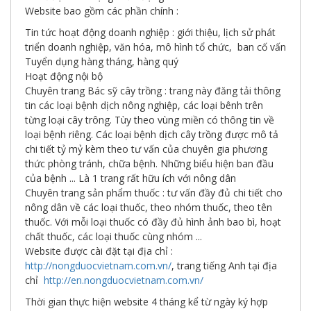
giới
Website bao gồm các phần chính :
số
Tin tức hoạt động doanh nghiệp : giới thiệu, lịch sử phát
triển doanh nghiệp, văn hóa, mô hình tổ chức, ban cố vấn
Tuyển dụng hàng tháng, hàng quý
Hoạt động nội bộ
Chuyên trang Bác sỹ cây trồng : trang này đăng tải thông
tin các loại bệnh dịch nông nghiệp, các loại bênh trên
từng loại cây trông. Tùy theo vùng miền có thông tin về
loại bệnh riêng. Các loại bệnh dịch cây trồng được mô tả
chi tiết tỷ mỷ kèm theo tư vấn của chuyên gia phương
thức phòng tránh, chữa bệnh. Những biểu hiện ban đầu
của bệnh ... Là 1 trang rất hữu ích với nông dân
Chuyên trang sản phẩm thuốc : tư vấn đầy đủ chi tiết cho
nông dân về các loại thuốc, theo nhóm thuốc, theo tên
thuốc. Với mỗi loại thuốc có đầy đủ hình ảnh bao bì, hoạt
chất thuốc, các loại thuốc cùng nhóm ...
Website được cài đặt tại địa chỉ :
http://nongduocvietnam.com.vn/
, trang tiếng Anh tại địa
chỉ
http://en.nongduocvietnam.com.vn/
Thời gian thực hiện website 4 tháng kể từ ngày ký hợp